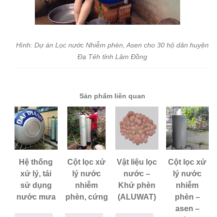
Hình: Dự án Lọc nước Nhiễm phèn, Asen cho 30 hộ dân huyện
Đạ Tẻh tỉnh Lâm Đồng
Sản phẩm liên quan
Hệ thống
Cột lọc xử
Vật liệu lọc
Cột lọc xử
xử lý, tái
lý nước
nước –
lý nước
sử dụng
nhiễm
Khử phèn
nhiễm
nước mưa
phèn, cứng
(ALUWAT)
phèn –
asen –