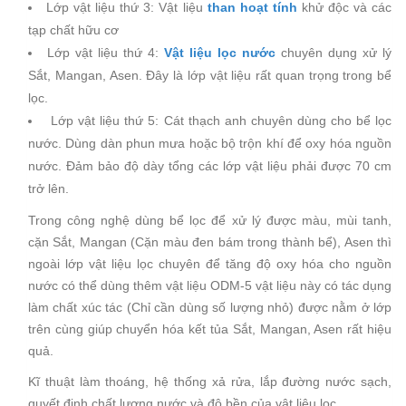
Lớp vật liệu thứ 3: Vật liệu
than hoạt tính
khử độc và các
tạp chất hữu cơ
Lớp vật liệu thứ 4:
Vật liệu lọc nước
chuyên dụng xử lý
Sắt, Mangan, Asen. Đây là lớp vật liệu rất quan trọng trong bể
lọc.
Lớp vật liệu thứ 5: Cát thạch anh chuyên dùng cho bể lọc
nước. Dùng dàn phun mưa hoặc bộ trộn khí để oxy hóa nguồn
nước. Đảm bảo độ dày tổng các lớp vật liệu phải được 70 cm
trở lên.
Trong công nghệ dùng bể lọc để xử lý được màu, mùi tanh,
cặn Sắt, Mangan (Cặn màu đen bám trong thành bể), Asen thì
ngoài lớp vật liệu lọc chuyên để tăng độ oxy hóa cho nguồn
nước có thể dùng thêm vật liệu ODM-5 vật liệu này có tác dụng
làm chất xúc tác (Chỉ cần dùng số lượng nhỏ) được nằm ở lớp
trên cùng giúp chuyển hóa kết tủa Sắt, Mangan, Asen rất hiệu
quả.
Kĩ thuật làm thoáng, hệ thống xả rửa, lắp đường nước sạch,
quyết định chất lượng nước và độ bền của vật liệu lọc.