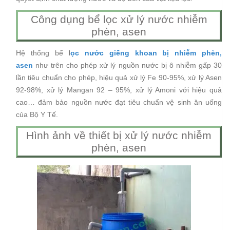
Công dụng bể lọc xử lý nước nhiễm
phèn, asen
Hệ thống bể
l
ọc nước giếng khoan bị nhiễm phèn,
asen
như trên cho phép xử lý nguồn nước bị ô nhiễm gấp 30
lần tiêu chuẩn cho phép, hiệu quả xử lý Fe 90-95%, xử lý Asen
92-98%, xử lý Mangan 92 – 95%, xử lý Amoni với hiệu quả
cao… đảm bảo nguồn nước đạt tiêu chuẩn vệ sinh ăn uống
của Bộ Y Tế.
Hình ảnh về thiết bị xử lý nước nhiễm
phèn, asen